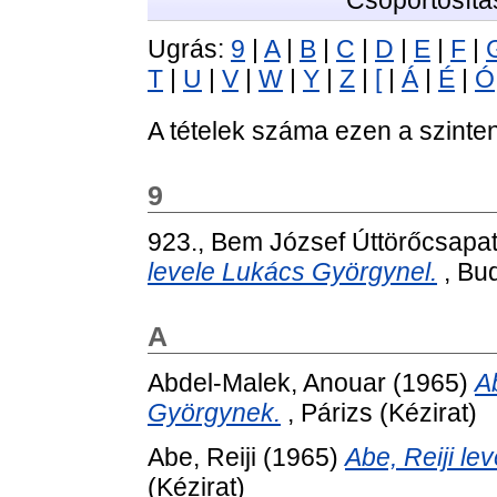
Csoportosítá
Ugrás:
9
|
A
|
B
|
C
|
D
|
E
|
F
|
T
|
U
|
V
|
W
|
Y
|
Z
|
[
|
Á
|
É
|
Ó
A tételek száma ezen a szinte
9
923., Bem József Úttörőcsapa
levele Lukács Györgynel.
, Bud
A
Abdel-Malek, Anouar
(1965)
A
Györgynek.
, Párizs (Kézirat)
Abe, Reiji
(1965)
Abe, Reiji l
(Kézirat)