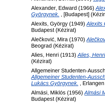
Alexander, Edward
(1966)
Ale
Györgynek.
, [Budapest] (Kézir
Alexits, György
(1949)
Alexits
Budapest (Kézirat)
Alečković, Mira
(1970)
Alečkov
Beograd (Kézirat)
Alies, Henri
(1913)
Alies, Henr
(Kézirat)
Allgemeiner Studenten-Ausschu
Allgemeiner Studenten-Ausschu
Lukács Györgynek.
, Erlangen 
Almási, Miklós
(1956)
Almási M
Budapest (Kézirat)