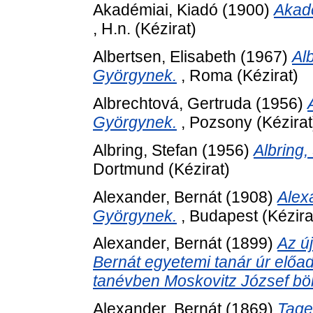
Akadémiai, Kiadó
(1900)
Akadé
, H.n. (Kézirat)
Albertsen, Elisabeth
(1967)
Al
Györgynek.
, Roma (Kézirat)
Albrechtová, Gertruda
(1956)
Györgynek.
, Pozsony (Kézirat
Albring, Stefan
(1956)
Albring,
Dortmund (Kézirat)
Alexander, Bernát
(1908)
Alex
Györgynek.
, Budapest (Kézira
Alexander, Bernát
(1899)
Az új
Bernát egyetemi tanár úr előa
tanévben Moskovitz József böl
Alexander, Bernát
(1869)
Tage