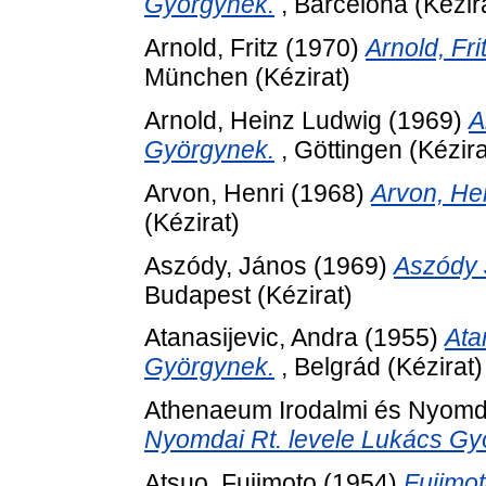
Györgynek.
, Barcelona (Kézir
Arnold, Fritz
(1970)
Arnold, Fr
München (Kézirat)
Arnold, Heinz Ludwig
(1969)
A
Györgynek.
, Göttingen (Kézira
Arvon, Henri
(1968)
Arvon, He
(Kézirat)
Aszódy, János
(1969)
Aszódy 
Budapest (Kézirat)
Atanasijevic, Andra
(1955)
Ata
Györgynek.
, Belgrád (Kézirat)
Athenaeum Irodalmi és Nyomda
Nyomdai Rt. levele Lukács Gy
Atsuo, Fujimoto
(1954)
Fujimo