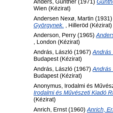
Anders, Günther
(1971)
Günth
Wien (Kézirat)
Andersen Nexø, Martin
(1931
Györgynek.
, Hilleröd (Kézirat)
Anderson, Perry
(1965)
Anders
, London (Kézirat)
András, László
(1967)
András 
Budapest (Kézirat)
András, László
(1967)
András 
Budapest (Kézirat)
Anonymus, Irodalmi és Művész
Irodalmi és Művészeti Kiadó R
(Kézirat)
Anrich, Ernst
(1960)
Anrich, E