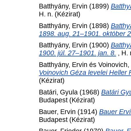
Batthyány, Ervin
(1899)
Batthy
H. n. (Kézirat)
Batthyány, Ervin
(1898)
Batthy
1898. aug. 21–1901. október 2
Batthyány, Ervin
(1900)
Batthy
1900. júl. 27–1901. jan. 8.
, H. 
Batthyány, Ervin
és
Voinovich,
Voinovich Géza levelei Heller
(Kézirat)
Batári, Gyula
(1968)
Batári Gy
Budapest (Kézirat)
Bauer, Ervin
(1914)
Bauer Ervi
Budapest (Kézirat)