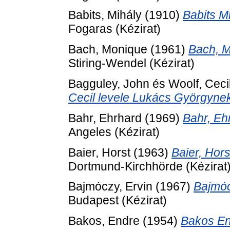
Babits, Mihály
(1910)
Babits M
Fogaras (Kézirat)
Bach, Monique
(1961)
Bach, M
Stiring-Wendel (Kézirat)
Bagguley, John
és
Woolf, Ceci
Cecil levele Lukács Györgyne
Bahr, Ehrhard
(1969)
Bahr, Eh
Angeles (Kézirat)
Baier, Horst
(1963)
Baier, Hor
Dortmund-Kirchhörde (Kézirat
Bajmóczy, Ervin
(1967)
Bajmóc
Budapest (Kézirat)
Bakos, Endre
(1954)
Bakos En