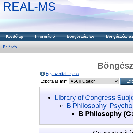
REAL-MS
Kezdőlap
Információ
Böngészés, Év
Böngészés, Sz
Belépés
Böngészé
Egy szinttel feljebb
Exportálás mint
Library of Congress Subj
B Philosophy. Psychol
B Philosophy (G