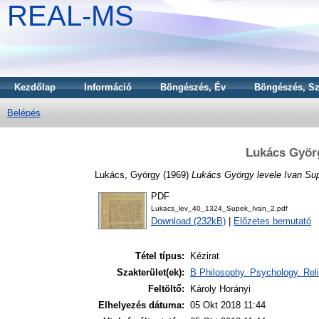
REAL-MS
Kezdőlap
Információ
Böngészés, Év
Böngészés, Sz
Belépés
Lukács Györg
Lukács, György
(1969)
Lukács György levele Ivan Su
PDF
Lukacs_lev_40_1324_Supek_Ivan_2.pdf
Download (232kB)
|
Előzetes bemutató
Tétel típus:
Kézirat
Szakterület(ek):
B Philosophy. Psychology. Reli
Feltöltő:
Károly Horányi
Elhelyezés dátuma:
05 Okt 2018 11:44