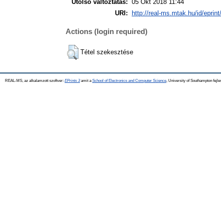
Utolsó változtatás:
05 Okt 2018 11:44
URI:
http://real-ms.mtak.hu/id/eprin
Actions (login required)
Tétel szekesztése
REAL-MS, az alkalamzott szoftver:
EPrints 3
amit a
School of Electronics and Computer Science
, University of Southampton fejle