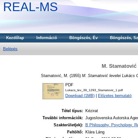
REAL-MS
Kezdőlap
Információ
Böngészés, Év
Böngészés, Sz
Belépés
M. Stamatović 
Stamatović, M.
(1955)
M. Stamatović levelei Lukács 
PDF
Lukacs_lev_39_1293_Stamatovic_1.pdf
Download (1MB)
|
Előzetes bemutató
Tétel típus:
Kézirat
További információk:
Jugoslovenska Autorska Agen
Szakterület(ek):
B Philosophy. Psychology. Re
Feltöltő:
Klára Láng