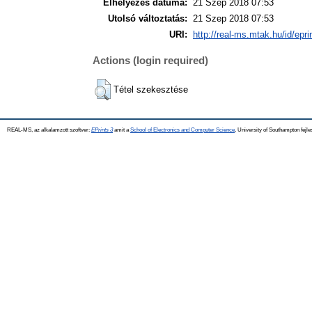
Elhelyezés dátuma:
21 Szep 2018 07:53
Utolsó változtatás:
21 Szep 2018 07:53
URI:
http://real-ms.mtak.hu/id/epr
Actions (login required)
Tétel szekesztése
REAL-MS, az alkalamzott szoftver:
EPrints 3
amit a
School of Electronics and Computer Science
, University of Southampton fejle