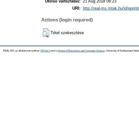
Utolsó változtatás:
21 Aug 2018 08:23
URI:
http://real-ms.mtak.hu/id/eprin
Actions (login required)
Tétel szekesztése
REAL-MS, az alkalamzott szoftver:
EPrints 3
amit a
School of Electronics and Computer Science
, University of Southampton fejle