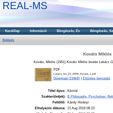
REAL-MS
Kezdőlap
Információ
Böngészés, Év
Böngészés, Sz
Belépés
Kováts Miklós 
Kováts, Miklós
(1951)
Kováts Miklós levelei Lukács 
PDF
Lukacs_lev_23_0958_Kovats_1.pdf
Download (234kB)
|
Előzetes bemutató
Tétel típus:
Kézirat
Szakterület(ek):
B Philosophy. Psychology. Reli
Feltöltő:
Károly Horányi
Elhelyezés dátuma:
21 Aug 2018 08:23