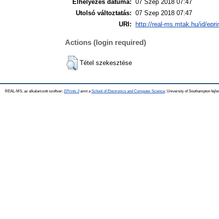
Elhelyezés dátuma:
07 Szep 2018 07:47
Utolsó változtatás:
07 Szep 2018 07:47
URI:
http://real-ms.mtak.hu/id/epr
Actions (login required)
Tétel szekesztése
REAL-MS, az alkalamzott szoftver:
EPrints 3
amit a
School of Electronics and Computer Science
, University of Southampton fejle