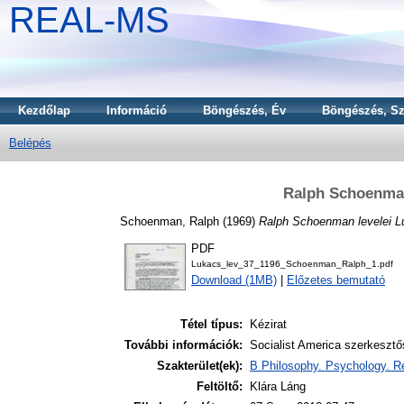
REAL-MS
Kezdőlap
Információ
Böngészés, Év
Böngészés, Sz
Belépés
Ralph Schoenman
Schoenman, Ralph
(1969)
Ralph Schoenman levelei L
PDF
Lukacs_lev_37_1196_Schoenman_Ralph_1.pdf
Download (1MB)
|
Előzetes bemutató
Tétel típus:
Kézirat
További információk:
Socialist America szerkeszt
Szakterület(ek):
B Philosophy. Psychology. Re
Feltöltő:
Klára Láng