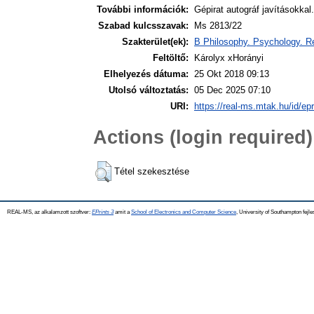
További információk:
Gépirat autográf javításokkal.
Szabad kulcsszavak:
Ms 2813/22
Szakterület(ek):
B Philosophy. Psychology. Re
Feltöltő:
Károlyx xHorányi
Elhelyezés dátuma:
25 Okt 2018 09:13
Utolsó változtatás:
05 Dec 2025 07:10
URI:
https://real-ms.mtak.hu/id/ep
Actions (login required)
Tétel szekesztése
REAL-MS, az alkalamzott szoftver:
EPrints 3
amit a
School of Electronics and Computer Science
, University of Southampton fejle