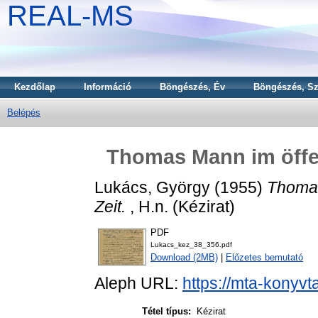
REAL-MS
Kezdőlap
Információ
Böngészés, Év
Böngészés, Sz
Belépés
Thomas Mann im öffen
Lukács, György
(1955)
Thomas
Zeit.
, H.n. (Kézirat)
PDF
Lukacs_kez_38_356.pdf
Download (2MB)
|
Előzetes bemutató
Aleph URL:
https://mta-konyvt
Tétel típus:
Kézirat