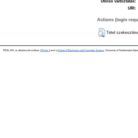
Utolsó változtatás:
URI:
Actions (login requ
Tétel szekesztés
REAL-MS, az alkalamzott szoftver:
EPrints 3
amit a
School of Electronics and Computer Science
, University of Southampton fejle