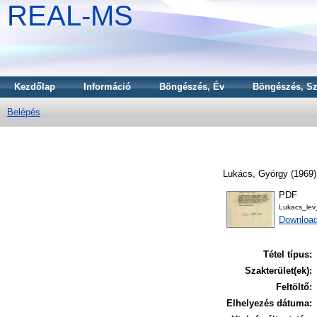
REAL-MS
Kezdőlap
Információ
Böngészés, Év
Böngészés, Sz
Belépés
Lukács, György
(1969
PDF
Lukacs_le
Download
Tétel típus:
Szakterület(ek):
Feltöltő:
Elhelyezés dátuma: