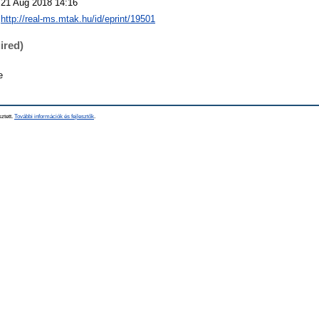
21 Aug 2018 14:16
http://real-ms.mtak.hu/id/eprint/19501
ired)
e
sztett.
További információk és fejlesztők
.