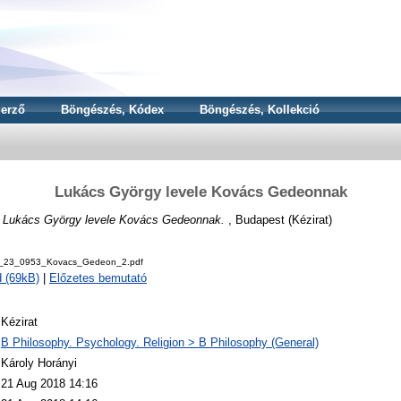
erző
Böngészés, Kódex
Böngészés, Kollekció
Lukács György levele Kovács Gedeonnak
)
Lukács György levele Kovács Gedeonnak.
, Budapest (Kézirat)
v_23_0953_Kovacs_Gedeon_2.pdf
 (69kB)
|
Előzetes bemutató
Kézirat
B Philosophy. Psychology. Religion > B Philosophy (General)
Károly Horányi
21 Aug 2018 14:16