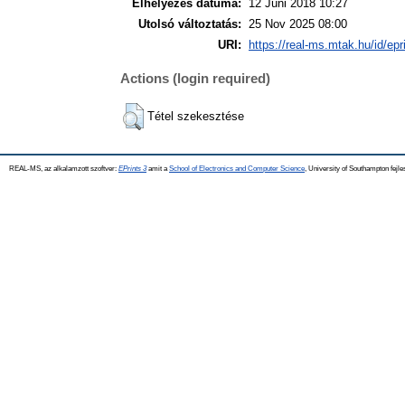
Elhelyezés dátuma:
12 Júni 2018 10:27
Utolsó változtatás:
25 Nov 2025 08:00
URI:
https://real-ms.mtak.hu/id/epr
Actions (login required)
Tétel szekesztése
REAL-MS, az alkalamzott szoftver:
EPrints 3
amit a
School of Electronics and Computer Science
, University of Southampton fejle