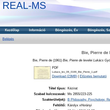
REAL-MS
Kezdőlap
Információ
Böngészés, Év
Böngészés, Sz
Belépés
Bie, Pierre de
Bie, Pierre de
(1961)
Bie, Pierre de levelei Lukács Gy
PDF
Lukacs_lev_06_0166_Bie_Pierre_1.pdf
Download (23MB)
|
Előzetes bemutató
Tétel típus:
Kézirat
Szabad kulcsszavak:
Ms 2855/223-225
Szakterület(ek):
B Philosophy. Psychology. Re
Feltöltő:
Károlyx xHorányi