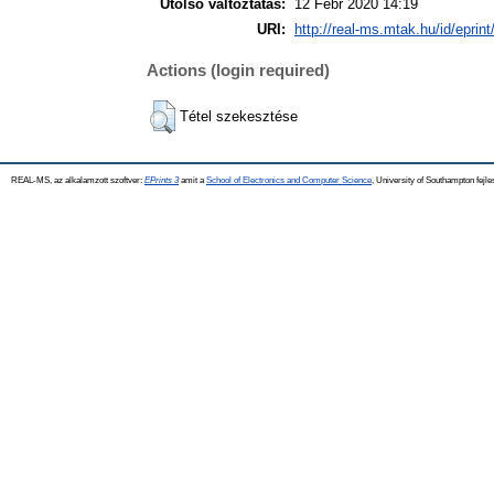
Utolsó változtatás:
12 Febr 2020 14:19
URI:
http://real-ms.mtak.hu/id/eprin
Actions (login required)
Tétel szekesztése
REAL-MS, az alkalamzott szoftver:
EPrints 3
amit a
School of Electronics and Computer Science
, University of Southampton fejle