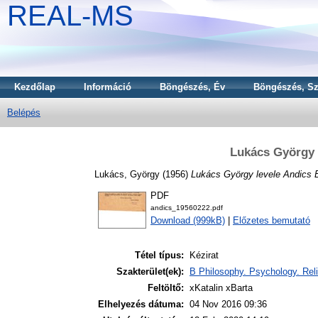
REAL-MS
Kezdőlap
Információ
Böngészés, Év
Böngészés, Sz
Belépés
Lukács György 
Lukács, György
(1956)
Lukács György levele Andics 
PDF
andics_19560222.pdf
Download (999kB)
|
Előzetes bemutató
Tétel típus:
Kézirat
Szakterület(ek):
B Philosophy. Psychology. Reli
Feltöltő:
xKatalin xBarta
Elhelyezés dátuma:
04 Nov 2016 09:36