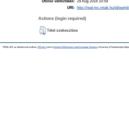
Utolsó változtatás:
29 Aug 2018 10:59
URI:
http://real-ms.mtak.hu/id/eprin
Actions (login required)
Tétel szekesztése
REAL-MS, az alkalamzott szoftver:
EPrints 3
amit a
School of Electronics and Computer Science
, University of Southampton fejle