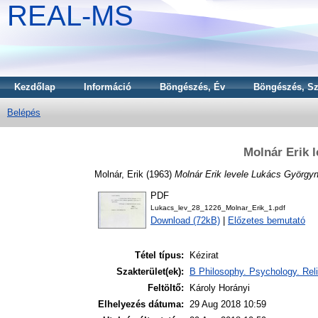
REAL-MS
Kezdőlap
Információ
Böngészés, Év
Böngészés, Sz
Belépés
Molnár Erik 
Molnár, Erik
(1963)
Molnár Erik levele Lukács György
PDF
Lukacs_lev_28_1226_Molnar_Erik_1.pdf
Download (72kB)
|
Előzetes bemutató
Tétel típus:
Kézirat
Szakterület(ek):
B Philosophy. Psychology. Reli
Feltöltő:
Károly Horányi
Elhelyezés dátuma:
29 Aug 2018 10:59