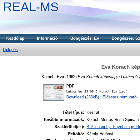
REAL-MS
Kezdőlap
Információ
Böngészés, Év
Böngészés, Sz
Belépés
Eva Korach kép
Korach, Eva
(1962)
Eva Korach képeslapja Lukács G
PDF
Lukacs_lev_23_0940_Korach_Eva_1.pdf
Download (233kB)
|
Előzetes bemutató
Tétel típus:
Kézirat
További információk:
Korach Mór és Rosa Spina al
Szakterület(ek):
B Philosophy. Psychology. Re
Feltöltő:
Károly Horányi