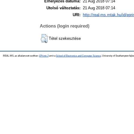
Elhelyezés dátuma:
21 Aug 2018 07:14
Utolsó változtatás:
21 Aug 2018 07:14
URI:
http://real-ms.mtak.hu/id/epr
Actions (login required)
Tétel szekesztése
REAL-MS, az alkalamzott szoftver:
EPrints 3
amit a
School of Electronics and Computer Science
, University of Southampton fejle