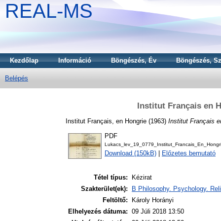
REAL-MS
Kezdőlap
Információ
Böngészés, Év
Böngészés, Sz
Belépés
Institut Français en
Institut Français, en Hongrie
(1963)
Institut Français 
PDF
Lukacs_lev_19_0779_Institut_Francais_En_Hongr
Download (150kB)
|
Előzetes bemutató
Tétel típus:
Kézirat
Szakterület(ek):
B Philosophy. Psychology. Reli
Feltöltő:
Károly Horányi
Elhelyezés dátuma:
09 Júli 2018 13:50