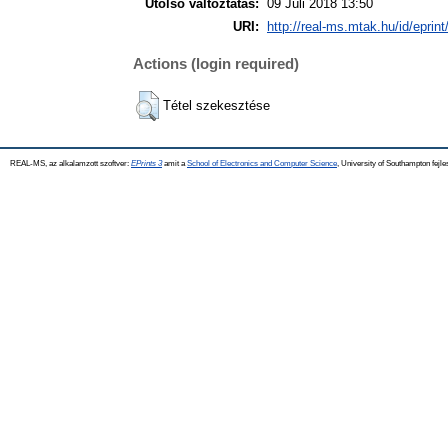
Utolsó változtatás:
09 Júli 2018 13:50
URI:
http://real-ms.mtak.hu/id/eprin
Actions (login required)
Tétel szekesztése
REAL-MS, az alkalamzott szoftver:
EPrints 3
amit a
School of Electronics and Computer Science
, University of Southampton fejle