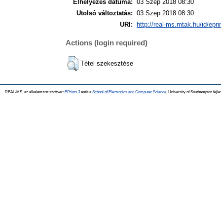
Elhelyezés dátuma:
03 Szep 2018 08:30
Utolsó változtatás:
03 Szep 2018 08:30
URI:
http://real-ms.mtak.hu/id/epr
Actions (login required)
Tétel szekesztése
REAL-MS, az alkalamzott szoftver:
EPrints 3
amit a
School of Electronics and Computer Science
, University of Southampton fejle