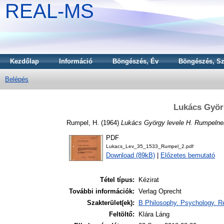
REAL-MS
Kezdőlap
Információ
Böngészés, Év
Böngészés, Sz
Belépés
Lukács Györ
Rumpel, H.
(1964)
Lukács György levele H. Rumpelne
PDF
Lukacs_Lev_35_1533_Rumpel_2.pdf
Download (89kB)
|
Előzetes bemutató
Tétel típus:
Kézirat
További információk:
Verlag Oprecht
Szakterület(ek):
B Philosophy. Psychology. Re
Feltöltő:
Klára Láng