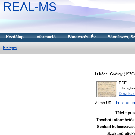
REAL-MS
Kezdőlap
Információ
Böngészés, Év
Böngészés, Sz
Belépés
Lukács, György
(1970
PDF
Lukacs_ke
Downloa
Aleph URL:
https://mt
Tétel típus
További információk
Szabad kulcsszavak
Szakterület(ek)