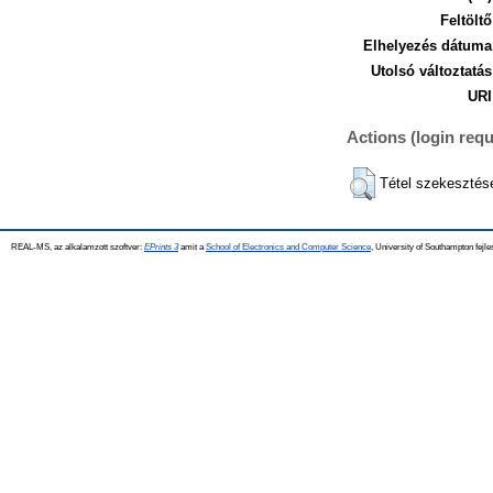
Feltöltő
Elhelyezés dátuma
Utolsó változtatás
URI
Actions (login requ
Tétel szekesztés
REAL-MS, az alkalamzott szoftver:
EPrints 3
amit a
School of Electronics and Computer Science
, University of Southampton fejle