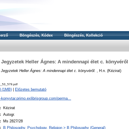
erző
Böngészés, Kódex
Böngészés, Kollekció
Jegyzetek Heller Ágnes: A mindennapi élet c. könyvéről
)
Jegyzetek Heller Ágnes: A mindennapi élet c. könyvéről.
, H.n. (Kézirat)
z_53_579.pdf
d (1MB)
|
Előzetes bemutató
a-konyvtar.primo.exlibrisgroup.com/perma...
:
Kézirat
:
Autogr.
:
Ms 2827/28
:
B Philosophy. Psychology. Religion > B Philosophy (General)