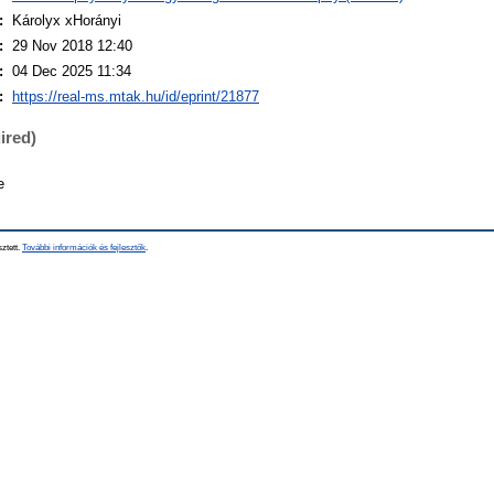
:
Károlyx xHorányi
:
29 Nov 2018 12:40
:
04 Dec 2025 11:34
:
https://real-ms.mtak.hu/id/eprint/21877
ired)
e
sztett.
További információk és fejlesztők
.