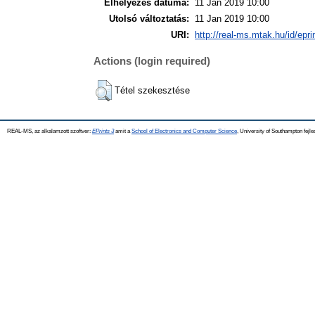
Elhelyezés dátuma:
11 Jan 2019 10:00
Utolsó változtatás:
11 Jan 2019 10:00
URI:
http://real-ms.mtak.hu/id/epr
Actions (login required)
Tétel szekesztése
REAL-MS, az alkalamzott szoftver:
EPrints 3
amit a
School of Electronics and Computer Science
, University of Southampton fejle