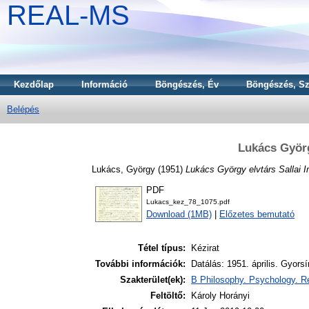
REAL-MS
Kezdőlap
Információ
Böngészés, Év
Böngészés, Sz
Belépés
Lukács Györg
Lukács, György
(1951)
Lukács György elvtárs Sallai I
PDF
Lukacs_kez_78_1075.pdf
Download (1MB)
|
Előzetes bemutató
Tétel típus:
Kézirat
További információk:
Datálás: 1951. április. Gyors
Szakterület(ek):
B Philosophy. Psychology. Re
Feltöltő:
Károly Horányi