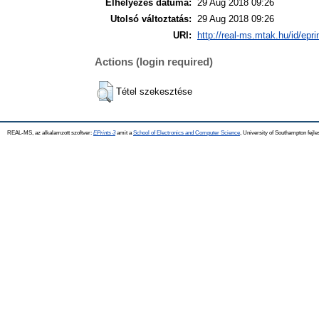
Elhelyezés dátuma:
29 Aug 2018 09:26
Utolsó változtatás:
29 Aug 2018 09:26
URI:
http://real-ms.mtak.hu/id/epr
Actions (login required)
Tétel szekesztése
REAL-MS, az alkalamzott szoftver:
EPrints 3
amit a
School of Electronics and Computer Science
, University of Southampton fejle