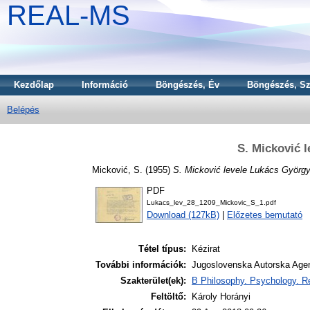
REAL-MS
Kezdőlap
Információ
Böngészés, Év
Böngészés, Sz
Belépés
S. Micković 
Micković, S.
(1955)
S. Micković levele Lukács Györg
PDF
Lukacs_lev_28_1209_Mickovic_S_1.pdf
Download (127kB)
|
Előzetes bemutató
Tétel típus:
Kézirat
További információk:
Jugoslovenska Autorska Agen
Szakterület(ek):
B Philosophy. Psychology. Re
Feltöltő:
Károly Horányi