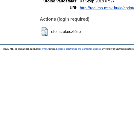
Utolsó változtatás:
03 Szep 2018 07:27
URI:
http://real-ms.mtak.hu/id/eprin
Actions (login required)
Tétel szekesztése
REAL-MS, az alkalamzott szoftver:
EPrints 3
amit a
School of Electronics and Computer Science
, University of Southampton fejle