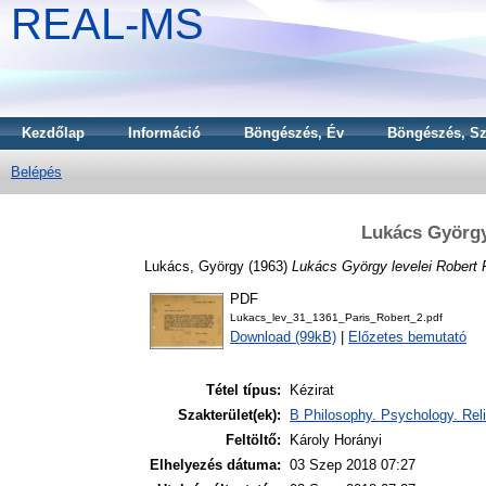
REAL-MS
Kezdőlap
Információ
Böngészés, Év
Böngészés, Sz
Belépés
Lukács György
Lukács, György
(1963)
Lukács György levelei Robert 
PDF
Lukacs_lev_31_1361_Paris_Robert_2.pdf
Download (99kB)
|
Előzetes bemutató
Tétel típus:
Kézirat
Szakterület(ek):
B Philosophy. Psychology. Reli
Feltöltő:
Károly Horányi
Elhelyezés dátuma:
03 Szep 2018 07:27