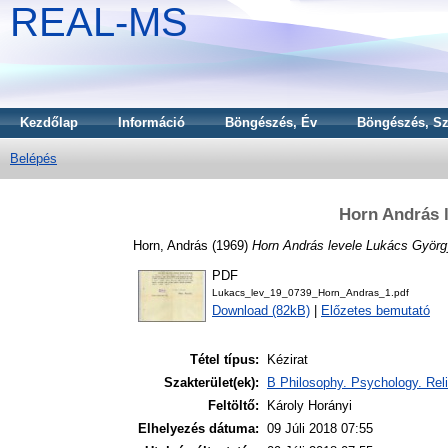
REAL-MS
Kezdőlap
Információ
Böngészés, Év
Böngészés, Sz
Belépés
Horn András 
Horn, András
(1969)
Horn András levele Lukács Györg
PDF
Lukacs_lev_19_0739_Horn_Andras_1.pdf
Download (82kB)
|
Előzetes bemutató
Tétel típus:
Kézirat
Szakterület(ek):
B Philosophy. Psychology. Reli
Feltöltő:
Károly Horányi
Elhelyezés dátuma:
09 Júli 2018 07:55