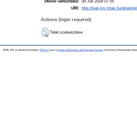
Utolsó változtatás:
09 Júli 2018 07:55
URI:
http://real-ms.mtak.hu/id/eprin
Actions (login required)
Tétel szekesztése
REAL-MS, az alkalamzott szoftver:
EPrints 3
amit a
School of Electronics and Computer Science
, University of Southampton fejle