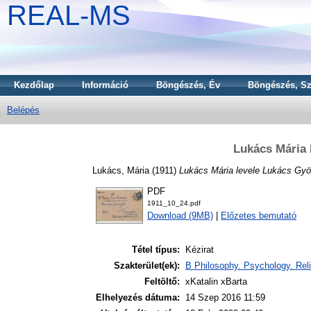
REAL-MS
Kezdőlap
Információ
Böngészés, Év
Böngészés, Sz
Belépés
Lukács Mária 
Lukács, Mária
(1911)
Lukács Mária levele Lukács Gyö
PDF
1911_10_24.pdf
Download (9MB)
|
Előzetes bemutató
Tétel típus:
Kézirat
Szakterület(ek):
B Philosophy. Psychology. Reli
Feltöltő:
xKatalin xBarta
Elhelyezés dátuma:
14 Szep 2016 11:59