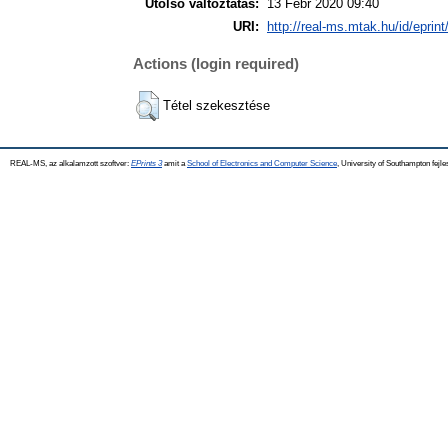
Utolsó változtatás:
13 Febr 2020 09:40
URI:
http://real-ms.mtak.hu/id/eprin
Actions (login required)
Tétel szekesztése
REAL-MS, az alkalamzott szoftver:
EPrints 3
amit a
School of Electronics and Computer Science
, University of Southampton fejle