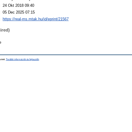
:
24 Okt 2018 09:40
:
05 Dec 2025 07:15
:
https://real-ms.mtak.hu/id/eprint/21567
ired)
e
sztett.
További információk és fejlesztők
.