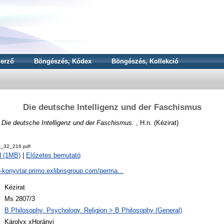
erző
Böngészés, Kódex
Böngészés, Kollekció
Die deutsche Intelligenz und der Faschismus
)
Die deutsche Intelligenz und der Faschismus.
, H.n. (Kézirat)
z_32_216.pdf
d (1MB)
|
Előzetes bemutató
a-konyvtar.primo.exlibrisgroup.com/perma...
:
Kézirat
:
Ms 2807/3
:
B Philosophy. Psychology. Religion > B Philosophy (General)
:
Károlyx xHorányi