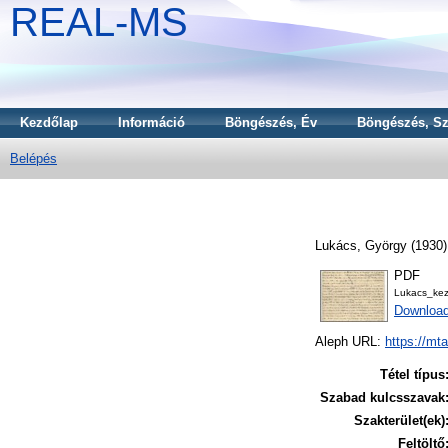
REAL-MS
Kezdőlap
Információ
Böngészés, Év
Böngészés, Sz
Belépés
Lukács, György
(1930
PDF
Lukacs_ke
Downloa
Aleph URL:
https://mt
Tétel típus
Szabad kulcsszavak
Szakterület(ek)
Feltöltő