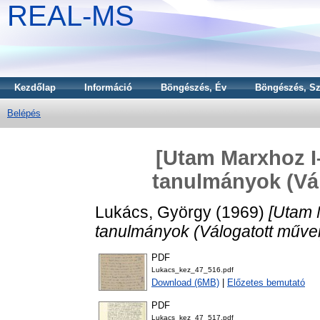
REAL-MS
Kezdőlap
Információ
Böngészés, Év
Böngészés, Sz
Belépés
[Utam Marxhoz I–I
tanulmányok (Vál
Lukács, György
(1969)
[Utam M
tanulmányok (Válogatott művei
PDF
Lukacs_kez_47_516.pdf
Download (6MB)
|
Előzetes bemutató
PDF
Lukacs_kez_47_517.pdf