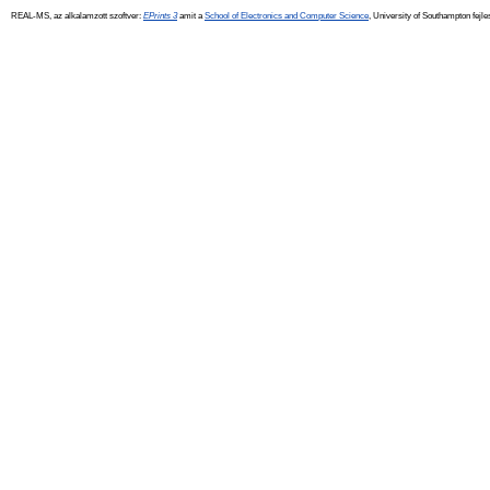
REAL-MS, az alkalamzott szoftver:
EPrints 3
amit a
School of Electronics and Computer Science
, University of Southampton fejle