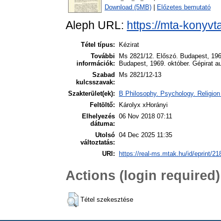
Download (5MB)
|
Előzetes bemutató
Aleph URL:
https://mta-konyvt
Tétel típus:
Kézirat
További
Ms 2821/12. Előszó. Budapest, 1969.
információk:
Budapest, 1969. október. Gépirat aut
Szabad
Ms 2821/12-13
kulcsszavak:
Szakterület(ek):
B Philosophy. Psychology. Religion
Feltöltő:
Károlyx xHorányi
Elhelyezés
06 Nov 2018 07:11
dátuma:
Utolsó
04 Dec 2025 11:35
változtatás:
URI:
https://real-ms.mtak.hu/id/eprint/21
Actions (login required)
Tétel szekesztése