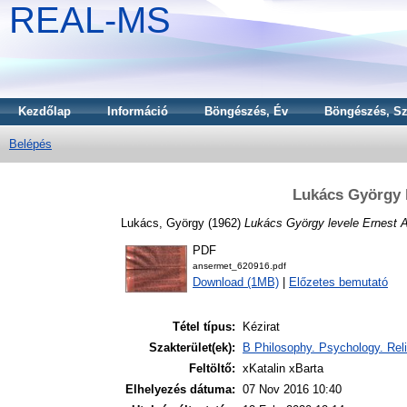
REAL-MS
Kezdőlap
Információ
Böngészés, Év
Böngészés, Sz
Belépés
Lukács György 
Lukács, György
(1962)
Lukács György levele Ernest 
PDF
ansermet_620916.pdf
Download (1MB)
|
Előzetes bemutató
Tétel típus:
Kézirat
Szakterület(ek):
B Philosophy. Psychology. Reli
Feltöltő:
xKatalin xBarta
Elhelyezés dátuma:
07 Nov 2016 10:40