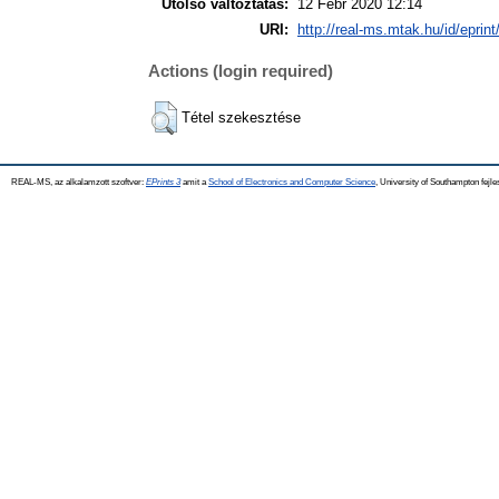
Utolsó változtatás:
12 Febr 2020 12:14
URI:
http://real-ms.mtak.hu/id/eprin
Actions (login required)
Tétel szekesztése
REAL-MS, az alkalamzott szoftver:
EPrints 3
amit a
School of Electronics and Computer Science
, University of Southampton fejle