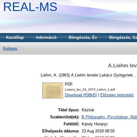
REAL-MS
Kezdőlap
Információ
Böngészés, Év
Böngészés, Sz
Belépés
A.Liehm lev
Liehm, A.
(1963)
A.Liehm levelei Lukács Györgynek.
,
PDF
Lukacs_lev_24_1073_Liehm_1.pdf
Download (838kB)
|
Előzetes bemutató
Tétel típus:
Kézirat
Szakterület(ek):
B Philosophy. Psychology. Reli
Feltöltő:
Károly Horányi
Elhelyezés dátuma:
23 Aug 2018 08:55