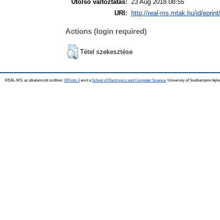
Utolsó változtatás:
23 Aug 2018 08:55
URI:
http://real-ms.mtak.hu/id/eprin
Actions (login required)
Tétel szekesztése
REAL-MS, az alkalamzott szoftver:
EPrints 3
amit a
School of Electronics and Computer Science
, University of Southampton fejle