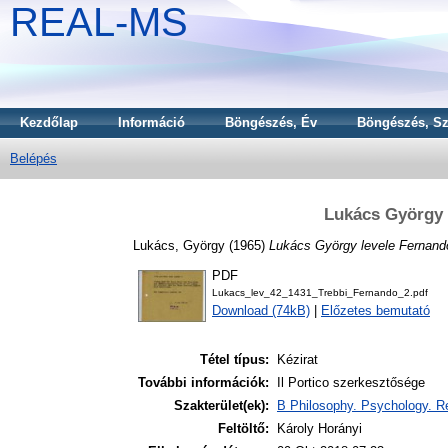
REAL-MS
Kezdőlap
Információ
Böngészés, Év
Böngészés, Sz
Belépés
Lukács György 
Lukács, György
(1965)
Lukács György levele Fernand
PDF
Lukacs_lev_42_1431_Trebbi_Fernando_2.pdf
Download (74kB)
|
Előzetes bemutató
Tétel típus:
Kézirat
További információk:
Il Portico szerkesztősége
Szakterület(ek):
B Philosophy. Psychology. Re
Feltöltő:
Károly Horányi