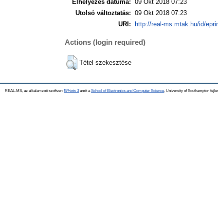
Elhelyezés dátuma:
09 Okt 2018 07:23
Utolsó változtatás:
09 Okt 2018 07:23
URI:
http://real-ms.mtak.hu/id/epr
Actions (login required)
Tétel szekesztése
REAL-MS, az alkalamzott szoftver:
EPrints 3
amit a
School of Electronics and Computer Science
, University of Southampton fejle