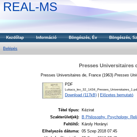
REAL-MS
Kezdőlap
Információ
Böngészés, Év
Böngészés, Sz
Belépés
Presses Universitaires
Presses Universitaires de, France
(1963)
Presses Univ
PDF
Lukacs_lev_32_1434_Presses_Universitaires_1.pd
Download (117kB)
|
Előzetes bemutató
Tétel típus:
Kézirat
Szakterület(ek):
B Philosophy. Psychology. Reli
Feltöltő:
Károly Horányi
Elhelyezés dátuma:
05 Szep 2018 07:45