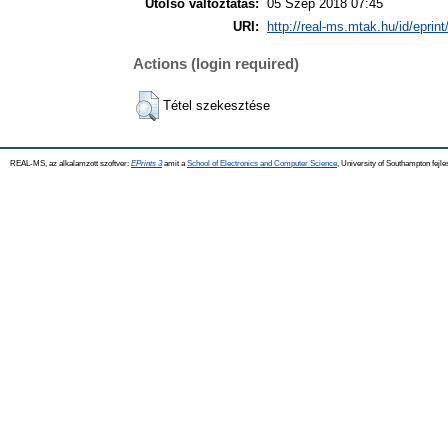
Utolsó változtatás:
05 Szep 2018 07:45
URI:
http://real-ms.mtak.hu/id/eprin
Actions (login required)
Tétel szekesztése
REAL-MS, az alkalamzott szoftver:
EPrints 3
amit a
School of Electronics and Computer Science
, University of Southampton fejle