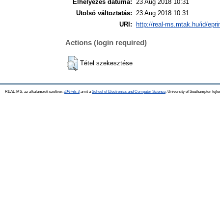
Elhelyezés dátuma:
23 Aug 2018 10:31
Utolsó változtatás:
23 Aug 2018 10:31
URI:
http://real-ms.mtak.hu/id/epr
Actions (login required)
Tétel szekesztése
REAL-MS, az alkalamzott szoftver:
EPrints 3
amit a
School of Electronics and Computer Science
, University of Southampton fejle