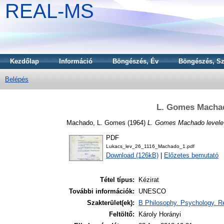
REAL-MS
Kezdőlap
Információ
Böngészés, Év
Böngészés, Sz
Belépés
L. Gomes Machad
Machado, L. Gomes
(1964)
L. Gomes Machado levele
PDF
Lukacs_lev_26_1116_Machado_1.pdf
Download (126kB)
|
Előzetes bemutató
Tétel típus:
Kézirat
További információk:
UNESCO
Szakterület(ek):
B Philosophy. Psychology. Re
Feltöltő:
Károly Horányi