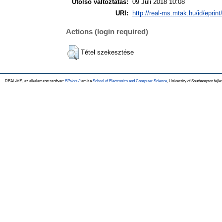
Utolsó változtatás:
09 Júli 2018 10:08
URI:
http://real-ms.mtak.hu/id/eprin
Actions (login required)
Tétel szekesztése
REAL-MS, az alkalamzott szoftver:
EPrints 3
amit a
School of Electronics and Computer Science
, University of Southampton fejle