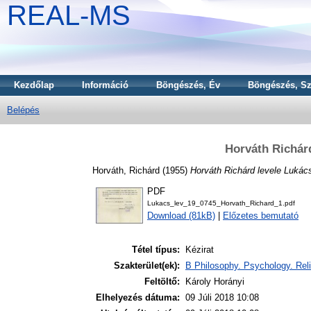
REAL-MS
Kezdőlap
Információ
Böngészés, Év
Böngészés, Sz
Belépés
Horváth Richár
Horváth, Richárd
(1955)
Horváth Richárd levele Lukác
PDF
Lukacs_lev_19_0745_Horvath_Richard_1.pdf
Download (81kB)
|
Előzetes bemutató
Tétel típus:
Kézirat
Szakterület(ek):
B Philosophy. Psychology. Reli
Feltöltő:
Károly Horányi
Elhelyezés dátuma:
09 Júli 2018 10:08