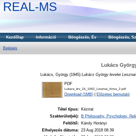
REAL-MS
Kezdőlap
Információ
Böngészés, Év
Böngészés, Sz
Belépés
Lukács György
Lukács, György
(1945)
Lukács György levelei Leszna
PDF
Lukacs_lev_24_1062_Lesznai_Anna_2.pdf
Download (1MB)
|
Előzetes bemutató
Tétel típus:
Kézirat
Szakterület(ek):
B Philosophy. Psychology. Reli
Feltöltő:
Károly Horányi
Elhelyezés dátuma:
23 Aug 2018 08:39