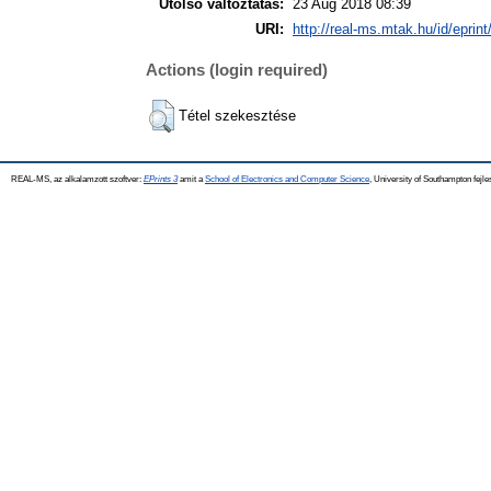
Utolsó változtatás:
23 Aug 2018 08:39
URI:
http://real-ms.mtak.hu/id/eprin
Actions (login required)
Tétel szekesztése
REAL-MS, az alkalamzott szoftver:
EPrints 3
amit a
School of Electronics and Computer Science
, University of Southampton fejle