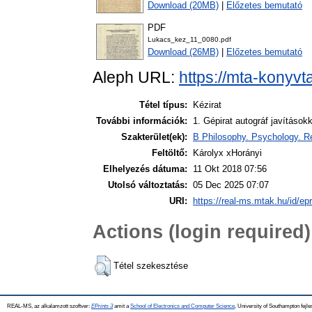
Download (20MB)
|
Előzetes bemutató
PDF
Lukacs_kez_11_0080.pdf
Download (26MB)
|
Előzetes bemutató
Aleph URL:
https://mta-konyvt
Tétel típus:
Kézirat
További információk:
1. Gépirat autográf javítások
Szakterület(ek):
B Philosophy. Psychology. Re
Feltöltő:
Károlyx xHorányi
Elhelyezés dátuma:
11 Okt 2018 07:56
Utolsó változtatás:
05 Dec 2025 07:07
URI:
https://real-ms.mtak.hu/id/ep
Actions (login required)
Tétel szekesztése
REAL-MS, az alkalamzott szoftver:
EPrints 3
amit a
School of Electronics and Computer Science
, University of Southampton fejle