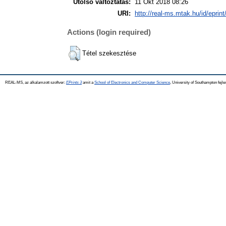
Utolsó változtatás:
11 Okt 2018 08:26
URI:
http://real-ms.mtak.hu/id/eprin
Actions (login required)
Tétel szekesztése
REAL-MS, az alkalamzott szoftver:
EPrints 3
amit a
School of Electronics and Computer Science
, University of Southampton fejle