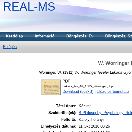
REAL-MS
Kezdőlap
Információ
Böngészés, Év
Böngészés, Sz
Belépés
W. Worringer 
Worringer, W.
(1911)
W. Worringer levelei Lukács Gyö
PDF
Lukacs_lev_46_1585_Worringer_1.pdf
Download (562kB)
|
Előzetes bemutató
Tétel típus:
Kézirat
Szakterület(ek):
B Philosophy. Psychology. Reli
Feltöltő:
Károly Horányi
Elhelyezés dátuma:
11 Okt 2018 08:26