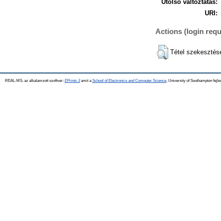
Utolsó változtatás:
URI:
Actions (login requ
Tétel szekesztés
REAL-MS, az alkalamzott szoftver:
EPrints 3
amit a
School of Electronics and Computer Science
, University of Southampton fejle