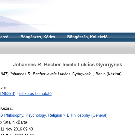
erző
Böngészés, Kódex
Böngészés, Kollekció
Johannes R. Becher levele Lukács Györgynek
1947)
Johannes R. Becher levele Lukács Györgynek.
, Berlin (Kézirat)
1.PDF
 (453kB)
|
Előzetes bemutató
Kézirat
B Philosophy. Psychology. Religion > B Philosophy (General)
xKatalin xBarta
11 Nov 2016 09:43