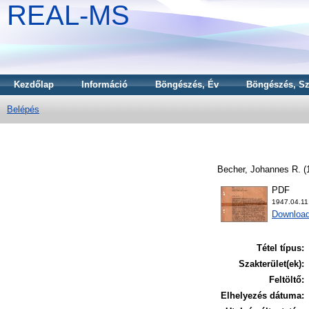
REAL-MS
Kezdőlap
Információ
Böngészés, Év
Böngészés, Sz
Belépés
Becher, Johannes R.
(
PDF
1947.04.1
Download
Tétel típus:
Szakterület(ek):
Feltöltő:
Elhelyezés dátuma: