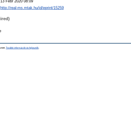
13 Febr 2020 08:09
http://real-ms.mtak.hu/id/eprint/15259
ired)
e
sztett.
További információk és fejlesztők
.