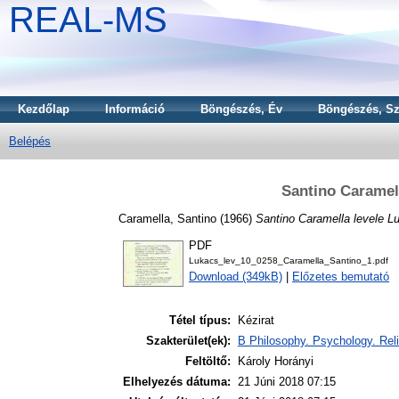
REAL-MS
Kezdőlap
Információ
Böngészés, Év
Böngészés, Sz
Belépés
Santino Caramel
Caramella, Santino
(1966)
Santino Caramella levele 
PDF
Lukacs_lev_10_0258_Caramella_Santino_1.pdf
Download (349kB)
|
Előzetes bemutató
Tétel típus:
Kézirat
Szakterület(ek):
B Philosophy. Psychology. Reli
Feltöltő:
Károly Horányi
Elhelyezés dátuma:
21 Júni 2018 07:15