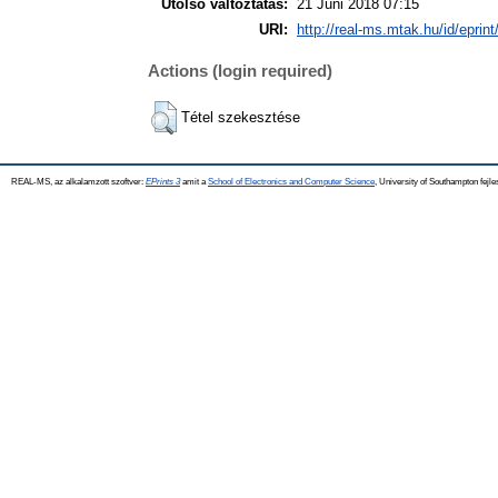
Utolsó változtatás:
21 Júni 2018 07:15
URI:
http://real-ms.mtak.hu/id/eprin
Actions (login required)
Tétel szekesztése
REAL-MS, az alkalamzott szoftver:
EPrints 3
amit a
School of Electronics and Computer Science
, University of Southampton fejle