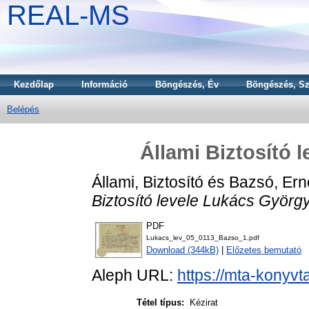
REAL-MS
Kezdőlap
Információ
Böngészés, Év
Böngészés, Sz
Belépés
Állami Biztosító 
Állami, Biztosító
és
Bazsó, Ern
Biztosító levele Lukács Györg
PDF
Lukacs_lev_05_0113_Bazso_1.pdf
Download (344kB)
|
Előzetes bemutató
Aleph URL:
https://mta-konyvt
Tétel típus:
Kézirat