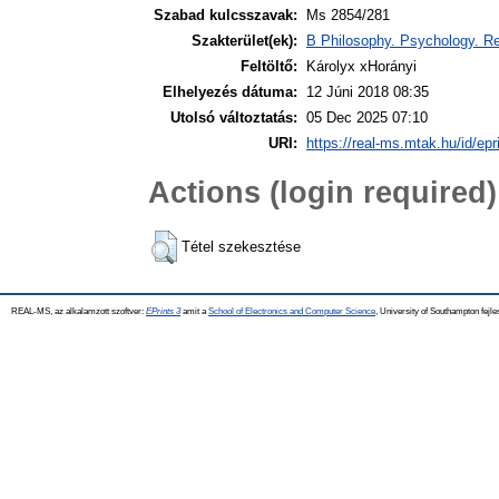
Szabad kulcsszavak:
Ms 2854/281
Szakterület(ek):
B Philosophy. Psychology. Re
Feltöltő:
Károlyx xHorányi
Elhelyezés dátuma:
12 Júni 2018 08:35
Utolsó változtatás:
05 Dec 2025 07:10
URI:
https://real-ms.mtak.hu/id/epr
Actions (login required)
Tétel szekesztése
REAL-MS, az alkalamzott szoftver:
EPrints 3
amit a
School of Electronics and Computer Science
, University of Southampton fejle