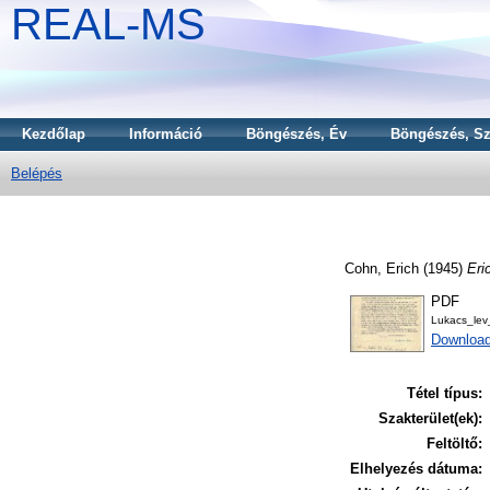
REAL-MS
Kezdőlap
Információ
Böngészés, Év
Böngészés, Sz
Belépés
Cohn, Erich
(1945)
Eri
PDF
Lukacs_le
Download
Tétel típus:
Szakterület(ek):
Feltöltő:
Elhelyezés dátuma: