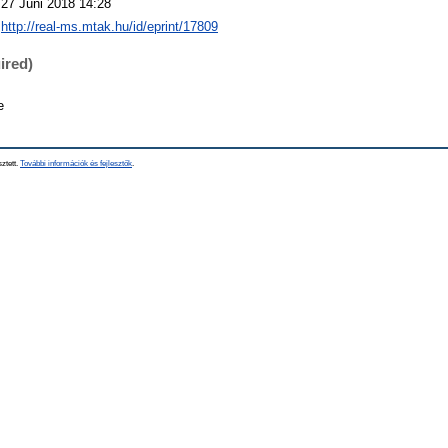
27 Júni 2018 14:28
http://real-ms.mtak.hu/id/eprint/17809
ired)
e
sztett.
További információk és fejlesztők
.