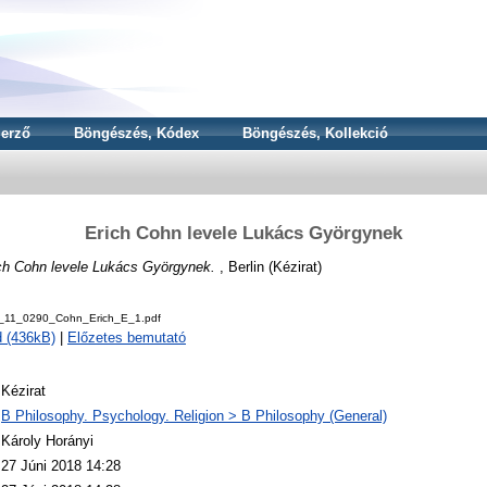
erző
Böngészés, Kódex
Böngészés, Kollekció
Erich Cohn levele Lukács Györgynek
ch Cohn levele Lukács Györgynek.
, Berlin (Kézirat)
v_11_0290_Cohn_Erich_E_1.pdf
 (436kB)
|
Előzetes bemutató
Kézirat
B Philosophy. Psychology. Religion > B Philosophy (General)
Károly Horányi
27 Júni 2018 14:28