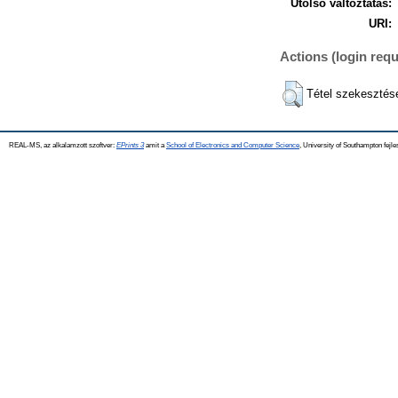
Utolsó változtatás:
URI:
Actions (login requ
Tétel szekesztés
REAL-MS, az alkalamzott szoftver:
EPrints 3
amit a
School of Electronics and Computer Science
, University of Southampton fejle