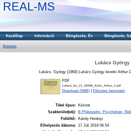
REAL-MS
Kezdőlap
Információ
Böngészés, Év
Böngészés, Sz
Belépés
Lukács György 
Lukács, György
(1960)
Lukács György levelei Arthur 
PDF
Lukacs_lev_21_0838b_Kahn_Arthur_2.pdf
Download (5MB)
|
Előzetes bemutató
Tétel típus:
Kézirat
Szakterület(ek):
B Philosophy. Psychology. Reli
Feltöltő:
Károly Horányi
Elhelyezés dátuma:
17 Júli 2018 06:54