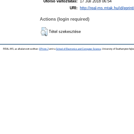
Utolsó változtatás:
17 Júli 2018 06:54
URI:
http://real-ms.mtak.hu/id/eprin
Actions (login required)
Tétel szekesztése
REAL-MS, az alkalamzott szoftver:
EPrints 3
amit a
School of Electronics and Computer Science
, University of Southampton fejle