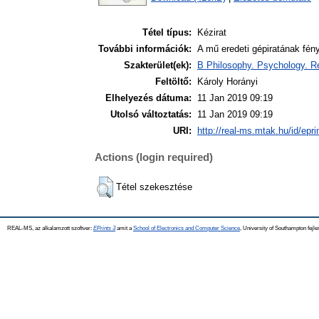
Tétel típus:
Kézirat
További információk:
A mű eredeti gépiratának fény
Szakterület(ek):
B Philosophy. Psychology. Re
Feltöltő:
Károly Horányi
Elhelyezés dátuma:
11 Jan 2019 09:19
Utolsó változtatás:
11 Jan 2019 09:19
URI:
http://real-ms.mtak.hu/id/epr
Actions (login required)
Tétel szekesztése
REAL-MS, az alkalamzott szoftver:
EPrints 3
amit a
School of Electronics and Computer Science
, University of Southampton fejle