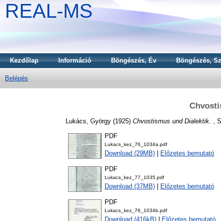
REAL-MS
Kezdőlap
Információ
Böngészés, Év
Böngészés, Sz
Belépés
Chvosti
Lukács, György
(1925)
Chvostismus und Dialektik.
, S
PDF
Lukacs_kez_76_1034a.pdf
Download (29MB)
|
Előzetes bemutató
PDF
Lukacs_kez_77_1035.pdf
Download (37MB)
|
Előzetes bemutató
PDF
Lukacs_kez_76_1034b.pdf
Download (416kB)
|
Előzetes bemutató