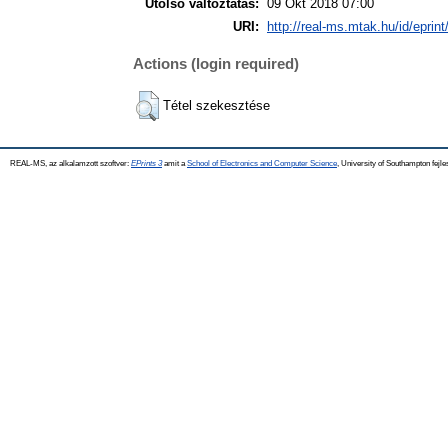
Utolsó változtatás:
09 Okt 2018 07:00
URI:
http://real-ms.mtak.hu/id/eprin
Actions (login required)
Tétel szekesztése
REAL-MS, az alkalamzott szoftver:
EPrints 3
amit a
School of Electronics and Computer Science
, University of Southampton fejle