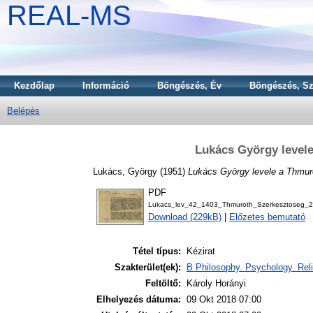
REAL-MS
Kezdőlap
Információ
Böngészés, Év
Böngészés, Sz
Belépés
Lukács György level
Lukács, György
(1951)
Lukács György levele a Thmur
PDF
Lukacs_lev_42_1403_Thmuroth_Szerkesztoseg_2
Download (229kB)
|
Előzetes bemutató
Tétel típus:
Kézirat
Szakterület(ek):
B Philosophy. Psychology. Reli
Feltöltő:
Károly Horányi
Elhelyezés dátuma:
09 Okt 2018 07:00