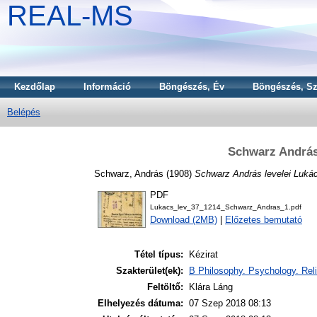
REAL-MS
Kezdőlap
Információ
Böngészés, Év
Böngészés, Sz
Belépés
Schwarz András
Schwarz, András
(1908)
Schwarz András levelei Luká
PDF
Lukacs_lev_37_1214_Schwarz_Andras_1.pdf
Download (2MB)
|
Előzetes bemutató
Tétel típus:
Kézirat
Szakterület(ek):
B Philosophy. Psychology. Reli
Feltöltő:
Klára Láng
Elhelyezés dátuma:
07 Szep 2018 08:13