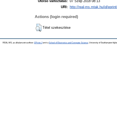
Utolsó változtatás:
07 Szep 2018 08:13
URI:
http://real-ms.mtak.hu/id/eprin
Actions (login required)
Tétel szekesztése
REAL-MS, az alkalamzott szoftver:
EPrints 3
amit a
School of Electronics and Computer Science
, University of Southampton fejle