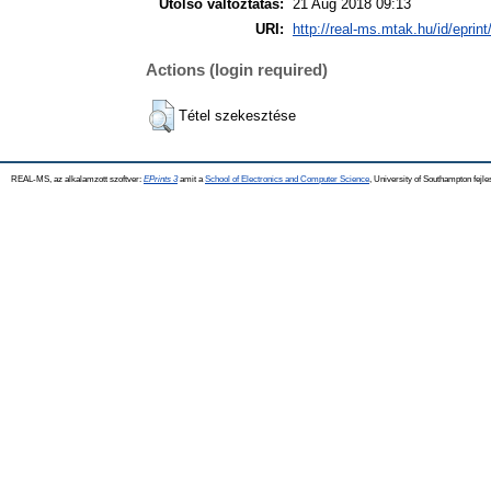
Utolsó változtatás:
21 Aug 2018 09:13
URI:
http://real-ms.mtak.hu/id/eprin
Actions (login required)
Tétel szekesztése
REAL-MS, az alkalamzott szoftver:
EPrints 3
amit a
School of Electronics and Computer Science
, University of Southampton fejle