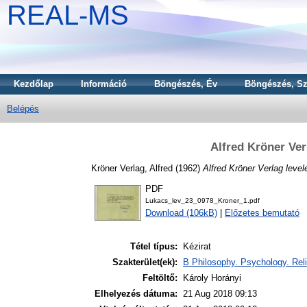
REAL-MS
Kezdőlap
Információ
Böngészés, Év
Böngészés, Sz
Belépés
Alfred Kröner Ve
Kröner Verlag, Alfred
(1962)
Alfred Kröner Verlag leve
PDF
Lukacs_lev_23_0978_Kroner_1.pdf
Download (106kB)
|
Előzetes bemutató
Tétel típus:
Kézirat
Szakterület(ek):
B Philosophy. Psychology. Reli
Feltöltő:
Károly Horányi
Elhelyezés dátuma:
21 Aug 2018 09:13