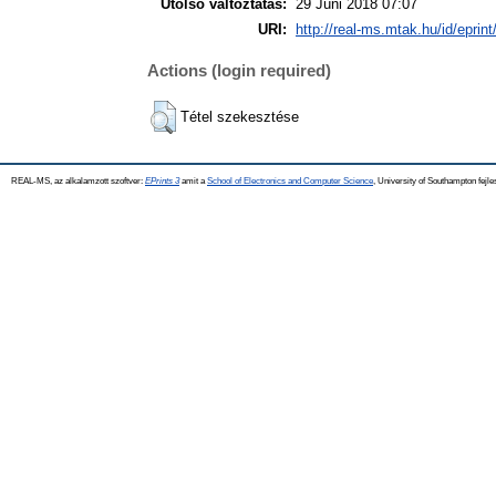
Utolsó változtatás:
29 Júni 2018 07:07
URI:
http://real-ms.mtak.hu/id/eprin
Actions (login required)
Tétel szekesztése
REAL-MS, az alkalamzott szoftver:
EPrints 3
amit a
School of Electronics and Computer Science
, University of Southampton fejle