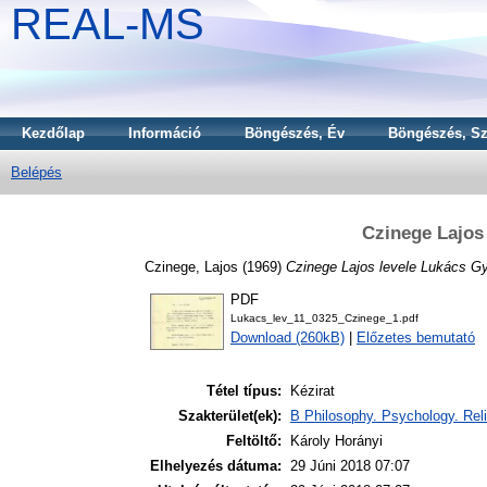
REAL-MS
Kezdőlap
Információ
Böngészés, Év
Böngészés, Sz
Belépés
Czinege Lajos
Czinege, Lajos
(1969)
Czinege Lajos levele Lukács G
PDF
Lukacs_lev_11_0325_Czinege_1.pdf
Download (260kB)
|
Előzetes bemutató
Tétel típus:
Kézirat
Szakterület(ek):
B Philosophy. Psychology. Reli
Feltöltő:
Károly Horányi
Elhelyezés dátuma:
29 Júni 2018 07:07