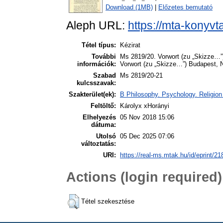
Download (1MB)
|
Előzetes bemutató
Aleph URL:
https://mta-konyvt
Tétel típus:
Kézirat
További
Ms 2819/20. Vorwort (zu „Skizze…”) 
információk:
Vorwort (zu „Skizze…”) Budapest, No
Szabad
Ms 2819/20-21
kulcsszavak:
Szakterület(ek):
B Philosophy. Psychology. Religion
Feltöltő:
Károlyx xHorányi
Elhelyezés
05 Nov 2018 15:06
dátuma:
Utolsó
05 Dec 2025 07:06
változtatás:
URI:
https://real-ms.mtak.hu/id/eprint/21
Actions (login required)
Tétel szekesztése