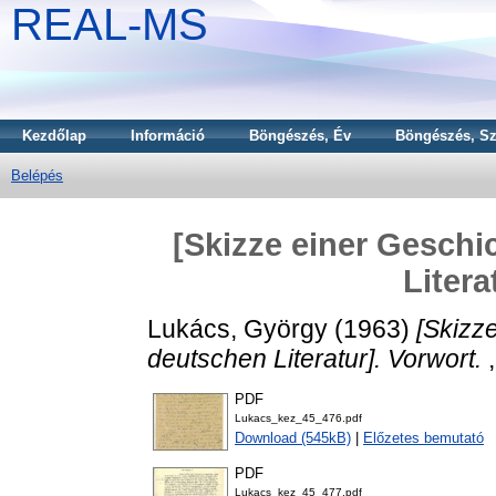
REAL-MS
Kezdőlap
Információ
Böngészés, Év
Böngészés, Sz
Belépés
[Skizze einer Geschi
Litera
Lukács, György
(1963)
[Skizz
deutschen Literatur]. Vorwort.
,
PDF
Lukacs_kez_45_476.pdf
Download (545kB)
|
Előzetes bemutató
PDF
Lukacs_kez_45_477.pdf