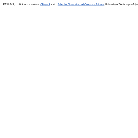
REAL-MS, az alkalamzott szoftver:
EPrints 3
amit a
School of Electronics and Computer Science
, University of Southampton fejle