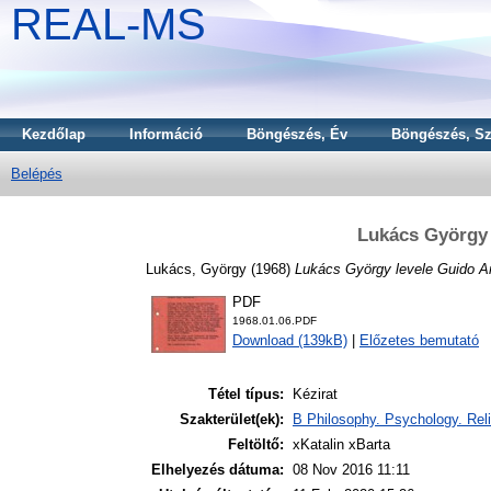
REAL-MS
Kezdőlap
Információ
Böngészés, Év
Böngészés, Sz
Belépés
Lukács György 
Lukács, György
(1968)
Lukács György levele Guido Ar
PDF
1968.01.06.PDF
Download (139kB)
|
Előzetes bemutató
Tétel típus:
Kézirat
Szakterület(ek):
B Philosophy. Psychology. Reli
Feltöltő:
xKatalin xBarta
Elhelyezés dátuma:
08 Nov 2016 11:11