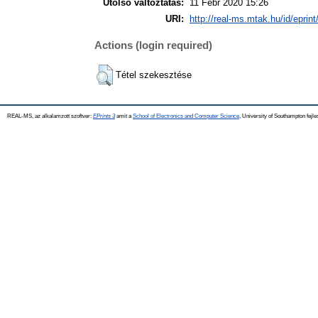
Utolsó változtatás:
11 Febr 2020 15:26
URI:
http://real-ms.mtak.hu/id/eprin
Actions (login required)
Tétel szekesztése
REAL-MS, az alkalamzott szoftver:
EPrints 3
amit a
School of Electronics and Computer Science
, University of Southampton fejle