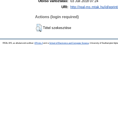
Utolsó változtatás:
03 Júli 2018 07:24
URI:
http://real-ms.mtak.hu/id/eprin
Actions (login required)
Tétel szekesztése
REAL-MS, az alkalamzott szoftver:
EPrints 3
amit a
School of Electronics and Computer Science
, University of Southampton fejle