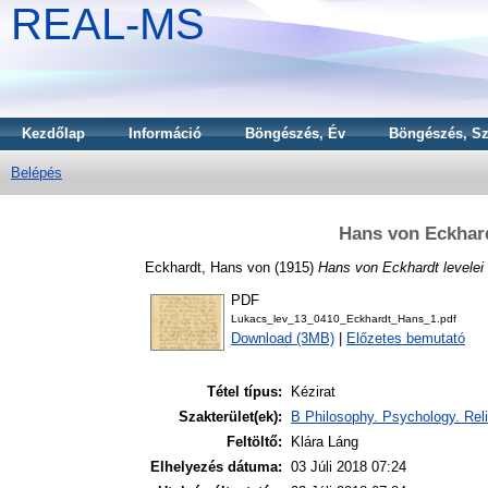
REAL-MS
Kezdőlap
Információ
Böngészés, Év
Böngészés, Sz
Belépés
Hans von Eckhard
Eckhardt, Hans von
(1915)
Hans von Eckhardt levele
PDF
Lukacs_lev_13_0410_Eckhardt_Hans_1.pdf
Download (3MB)
|
Előzetes bemutató
Tétel típus:
Kézirat
Szakterület(ek):
B Philosophy. Psychology. Reli
Feltöltő:
Klára Láng
Elhelyezés dátuma:
03 Júli 2018 07:24