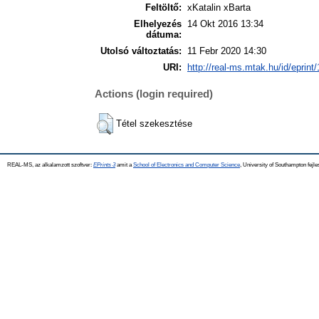
Feltöltő:
xKatalin xBarta
Elhelyezés
14 Okt 2016 13:34
dátuma:
Utolsó változtatás:
11 Febr 2020 14:30
URI:
http://real-ms.mtak.hu/id/eprint
Actions (login required)
Tétel szekesztése
REAL-MS, az alkalamzott szoftver:
EPrints 3
amit a
School of Electronics and Computer Science
, University of Southampton fejle