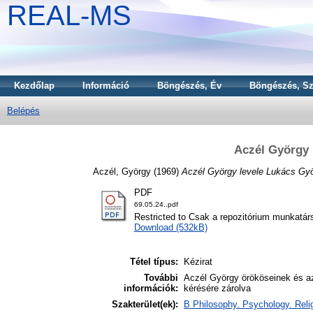
REAL-MS
Kezdőlap
Információ
Böngészés, Év
Böngészés, Sz
Belépés
Aczél György 
Aczél, György
(1969)
Aczél György levele Lukács Gy
PDF
69.05.24..pdf
Restricted to Csak a repozitórium munkatár
Download (532kB)
Tétel típus:
Kézirat
További
Aczél György örököseinek és az
információk:
kérésére zárolva
Szakterület(ek):
B Philosophy. Psychology. Reli