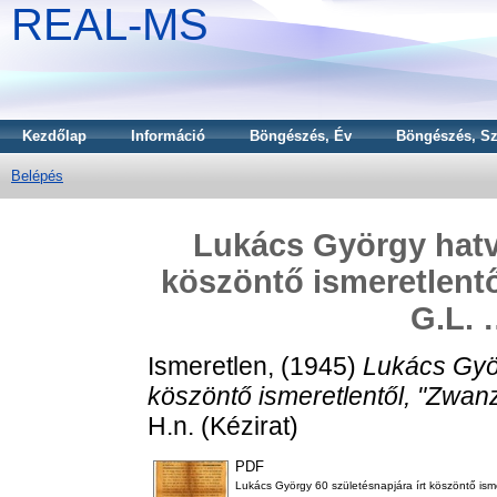
REAL-MS
Kezdőlap
Információ
Böngészés, Év
Böngészés, Sz
Belépés
Lukács György hatva
köszöntő ismeretlentő
G.L. 
Ismeretlen,
(1945)
Lukács Györ
köszöntő ismeretlentől, "Zwanz
H.n. (Kézirat)
PDF
Lukács György 60 születésnapjára írt köszöntő isme