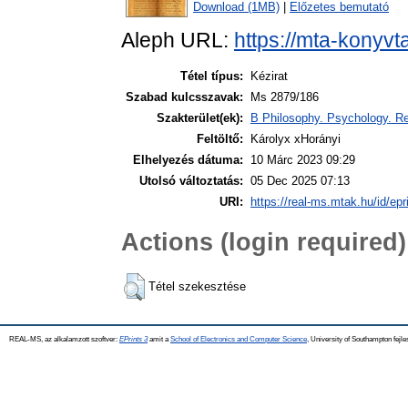
Download (1MB)
|
Előzetes bemutató
Aleph URL:
https://mta-konyvt
Tétel típus:
Kézirat
Szabad kulcsszavak:
Ms 2879/186
Szakterület(ek):
B Philosophy. Psychology. Re
Feltöltő:
Károlyx xHorányi
Elhelyezés dátuma:
10 Márc 2023 09:29
Utolsó változtatás:
05 Dec 2025 07:13
URI:
https://real-ms.mtak.hu/id/epr
Actions (login required)
Tétel szekesztése
REAL-MS, az alkalamzott szoftver:
EPrints 3
amit a
School of Electronics and Computer Science
, University of Southampton fejle