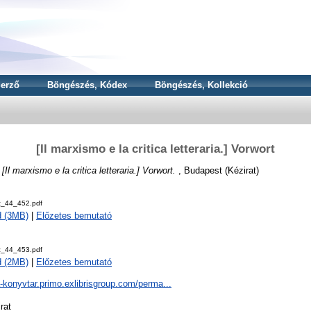
erző
Böngészés, Kódex
Böngészés, Kollekció
[Il marxismo e la critica letteraria.] Vorwort
)
[Il marxismo e la critica letteraria.] Vorwort.
, Budapest (Kézirat)
z_44_452.pdf
d (3MB)
|
Előzetes bemutató
z_44_453.pdf
d (2MB)
|
Előzetes bemutató
a-konyvtar.primo.exlibrisgroup.com/perma...
rat