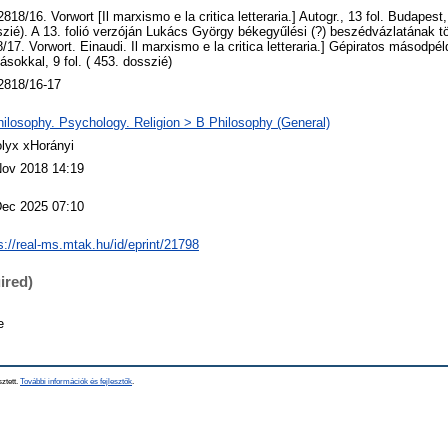
818/16. Vorwort [Il marxismo e la critica letteraria.] Autogr., 13 fol. Budapest
zié). A 13. folió verzóján Lukács György békegyűlési (?) beszédvázlatának t
/17. Vorwort. Einaudi. Il marxismo e la critica letteraria.] Gépiratos másodpél
tásokkal, 9 fol. ( 453. dosszié)
2818/16-17
ilosophy. Psychology. Religion > B Philosophy (General)
lyx xHorányi
Nov 2018 14:19
Dec 2025 07:10
s://real-ms.mtak.hu/id/eprint/21798
ired)
e
sztett.
További információk és fejlesztők
.