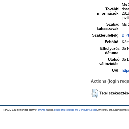
Ms 2
További
doss
információk:
2818
javí
Szabad
Ms 
kulcsszavak:
Szakterület(ek):
B Ph
Feltöltő:
Káro
Elhelyezés
05 
dátuma:
Utolsó
05 
változtatás:
URI:
http
Actions (login requ
Tétel szekesztés
REAL-MS, az alkalamzott szoftver:
EPrints 3
amit a
School of Electronics and Computer Science
, University of Southampton fejle