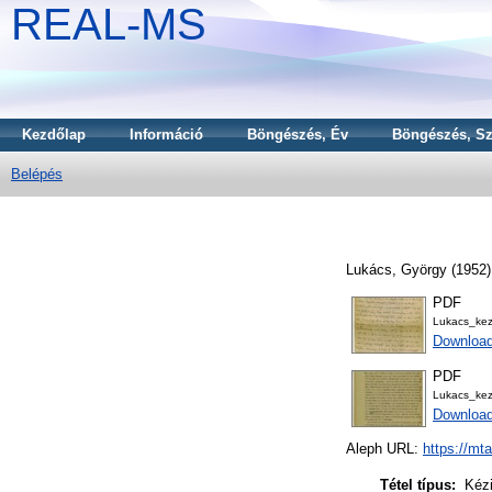
REAL-MS
Kezdőlap
Információ
Böngészés, Év
Böngészés, Sz
Belépés
Lukács, György
(1952
PDF
Lukacs_ke
Downloa
PDF
Lukacs_ke
Downloa
Aleph URL:
https://mt
Tétel típus:
Kézi