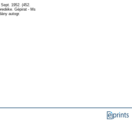
, Sept. 1952. (452.
öredéke. Gépirat - Ms
dány autogr.