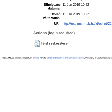
Elhelyezés
11 Jan 2019 10:22
dátuma:
Utolsó
11 Jan 2019 10:22
változtatás:
URI:
http://real-ms.mtak.hu/id/eprint/2
Actions (login required)
Tétel szekesztése
REAL-MS, az alkalamzott szoftver:
EPrints 3
amit a
School of Electronics and Computer Science
, University of Southampton fejle