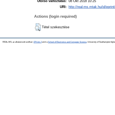
Utolsó változtatás:
08 Okt 2018 10:25
URI:
http://real-ms.mtak.hu/id/eprin
Actions (login required)
Tétel szekesztése
REAL-MS, az alkalamzott szoftver:
EPrints 3
amit a
School of Electronics and Computer Science
, University of Southampton fejle