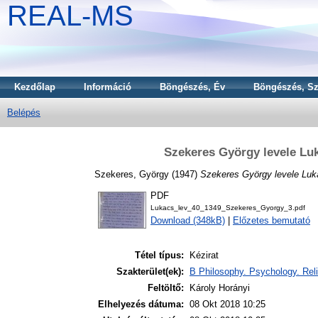
REAL-MS
Kezdőlap
Információ
Böngészés, Év
Böngészés, Sz
Belépés
Szekeres György levele Lu
Szekeres, György
(1947)
Szekeres György levele Luk
PDF
Lukacs_lev_40_1349_Szekeres_Gyorgy_3.pdf
Download (348kB)
|
Előzetes bemutató
Tétel típus:
Kézirat
Szakterület(ek):
B Philosophy. Psychology. Reli
Feltöltő:
Károly Horányi
Elhelyezés dátuma:
08 Okt 2018 10:25