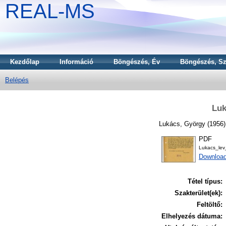
REAL-MS
Kezdőlap
Információ
Böngészés, Év
Böngészés, Sz
Belépés
Luk
Lukács, György
(1956
PDF
Lukacs_le
Download
Tétel típus:
Szakterület(ek):
Feltöltő:
Elhelyezés dátuma: