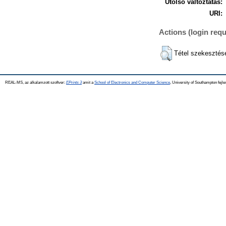
Utolsó változtatás:
URI:
Actions (login requ
Tétel szekesztés
REAL-MS, az alkalamzott szoftver:
EPrints 3
amit a
School of Electronics and Computer Science
, University of Southampton fejle