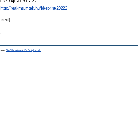
03 Szep 2018 07:26
http://real-ms.mtak.hu/id/eprint/20222
ired)
e
sztett.
További információk és fejlesztők
.