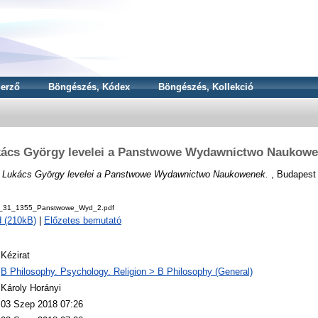
erző
Böngészés, Kódex
Böngészés, Kollekció
ács György levelei a Panstwowe Wydawnictwo Naukow
)
Lukács György levelei a Panstwowe Wydawnictwo Naukowenek.
, Budapest 
v_31_1355_Panstwowe_Wyd_2.pdf
 (210kB)
|
Előzetes bemutató
Kézirat
B Philosophy. Psychology. Religion > B Philosophy (General)
Károly Horányi
03 Szep 2018 07:26