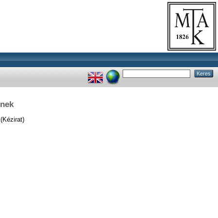
enek
(Kézirat)