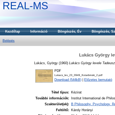
REAL-MS
Kezdőlap
Információ
Böngészés, Év
Böngészés, Sz
Belépés
Lukács György le
Lukács, György
(1960)
Lukács György levele Tadeusz
PDF
Lukacs_lev_23_0949_Kotarbinski_2.pdf
Download (544kB)
|
Előzetes bemutató
Tétel típus:
Kézirat
További információk:
Institut International de Philo
Szakterület(ek):
B Philosophy. Psychology. Re
Feltöltő:
Károly Horányi