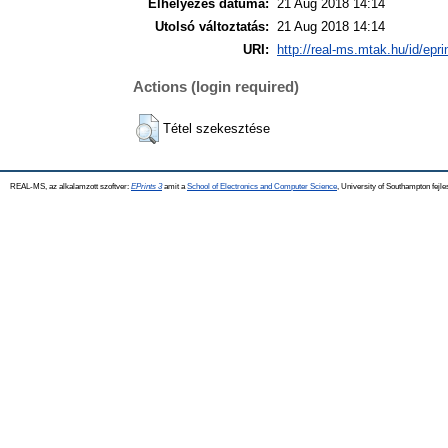
Elhelyezés dátuma:
21 Aug 2018 14:14
Utolsó változtatás:
21 Aug 2018 14:14
URI:
http://real-ms.mtak.hu/id/epr
Actions (login required)
Tétel szekesztése
REAL-MS, az alkalamzott szoftver:
EPrints 3
amit a
School of Electronics and Computer Science
, University of Southampton fejle